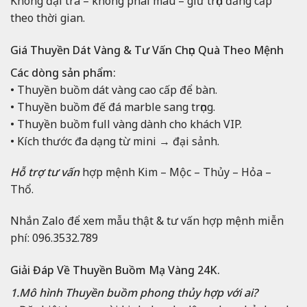
Không đại trà – không phai màu – giữ trọn đẳng cấp
theo thời gian.
Giá Thuyền Dát Vàng & Tư Vấn Chọn Quà Theo Mệnh
Các dòng sản phẩm:
• Thuyền buồm dát vàng cao cấp để bàn.
• Thuyền buồm đế đá marble sang trọng.
• Thuyền buồm full vàng dành cho khách VIP.
• Kích thước đa dạng từ mini → đại sảnh.
Hỗ trợ tư vấn
hợp mệnh Kim – Mộc – Thủy – Hỏa –
Thổ.
Nhắn Zalo để xem mẫu thật & tư vấn hợp mệnh miễn
phí: 096.3532.789
Giải Đáp Về Thuyền Buồm Mạ Vàng 24K.
1.Mô hình
Thuyền buồm phong thủy hợp với ai?