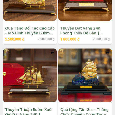
Quà Tặng Đối Tác Cao Cấp
Thuyền Dát Vàng 24K
– Mô Hình Thuyền Buồm
Phong Thủy Để Bàn |
24K | Phượng Vũ Gold
Phượng Vũ Gold
Giá
Giá
Giá
Giá
5.500.000
₫
7.500.000
₫
1.800.000
₫
2.200.000
₫
gốc
hiện
gốc
hiện
là:
tại
là:
tại
7.500.000 ₫.
là:
2.200.000 ₫.
là:
5.500.000 ₫.
1.800.000 ₫.
Thuyền Thuận Buồm Xuôi
Quà tặng Tân Gia – Thăng
Gió Dát Vàng 24K |
Chức Chuyển Công Tác –