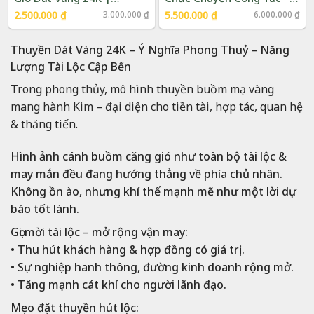
Phượng Vũ Gold
Thuyền Dát Vàng 24K|
Giá
Giá
Giá
Giá
2.500.000
₫
3.000.000
₫
5.500.000
₫
6.000.000
₫
gốc
hiện
gốc
hiện
Phượng Vũ Gold
là:
tại
là:
tại
3.000.000 ₫.
là:
6.000.000 ₫.
là:
Thuyền Dát Vàng 24K – Ý Nghĩa Phong Thuỷ – Năng
2.500.000 ₫.
5.500.000 ₫.
Lượng Tài Lộc Cập Bến
Trong phong thủy, mô hình thuyền buồm mạ vàng
mang hành Kim – đại diện cho tiền tài, hợp tác, quan hệ
& thăng tiến.
Hình ảnh cánh buồm căng gió như toàn bộ tài lộc &
may mắn đều đang hướng thẳng về phía chủ nhân.
Không ồn ào, nhưng khí thế mạnh mẽ như một lời dự
báo tốt lành.
Gọi mời tài lộc – mở rộng vận may:
• Thu hút khách hàng & hợp đồng có giá trị.
• Sự nghiệp hanh thông, đường kinh doanh rộng mở.
• Tăng mạnh cát khí cho người lãnh đạo.
Mẹo đặt thuyền hút lộc: