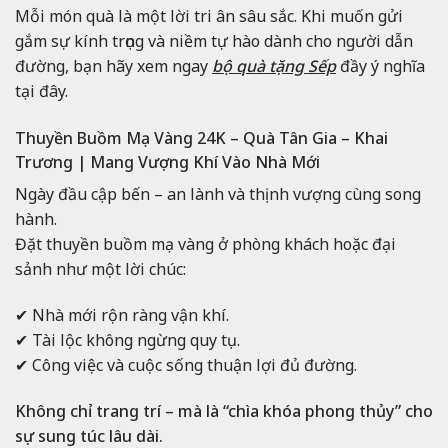
Mỗi món quà là một lời tri ân sâu sắc. Khi muốn gửi
gắm sự kính trọng và niềm tự hào dành cho người dẫn
đường, bạn hãy xem ngay
bộ quà tặng Sếp
đầy ý nghĩa
tại đây.
Thuyền Buồm Mạ Vàng 24K – Quà Tân Gia – Khai
Trương | Mang Vượng Khí Vào Nhà Mới
Ngày đầu cập bến – an lành và thịnh vượng cùng song
hành.
Đặt thuyền buồm mạ vàng ở phòng khách hoặc đại
sảnh như một lời chúc:
✔ Nhà mới rộn ràng vận khí.
✔ Tài lộc không ngừng quy tụ.
✔ Công việc và cuộc sống thuận lợi đủ đường.
Không chỉ trang trí – mà là “chìa khóa phong thủy” cho
sự sung túc lâu dài.