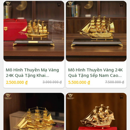
Mô Hình Thuyền Mạ Vàng
Mô Hình Thuyền Vàng 24K
24K Quà Tặng Khai
Quà Tặng Sếp Nam Cao
Trương | Phượng Vũ Gold
Cấp | Phượng Vũ Gold
Giá
Giá
Giá
Giá
2.500.000
₫
3.000.000
₫
5.500.000
₫
7.500.000
₫
gốc
hiện
gốc
hiện
là:
tại
là:
tại
3.000.000 ₫.
là:
7.500.000 ₫.
là:
2.500.000 ₫.
5.500.000 ₫.