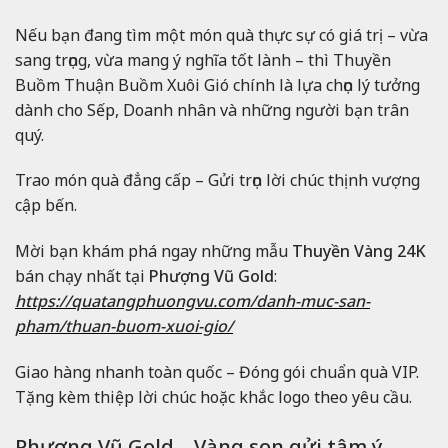
Nếu bạn đang tìm một món quà thực sự có giá trị – vừa
sang trọng, vừa mang ý nghĩa tốt lành – thì Thuyền
Buồm Thuận Buồm Xuôi Gió chính là lựa chọn lý tưởng
dành cho Sếp, Doanh nhân và những người bạn trân
quý.
Trao món quà đẳng cấp – Gửi trọn lời chúc thịnh vượng
cập bến.
Mời bạn khám phá ngay những mẫu
Thuyền Vàng 24K
bán chạy nhất tại
Phượng Vũ Gold
:
https://quatangphuongvu.com/danh-muc-san-
pham/thuan-buom-xuoi-gio/
Giao hàng nhanh toàn quốc – Đóng gói chuẩn quà VIP.
Tặng kèm thiệp lời chúc hoặc khắc logo theo yêu cầu.
Phượng Vũ Gold – Vàng son gửi tâm ý