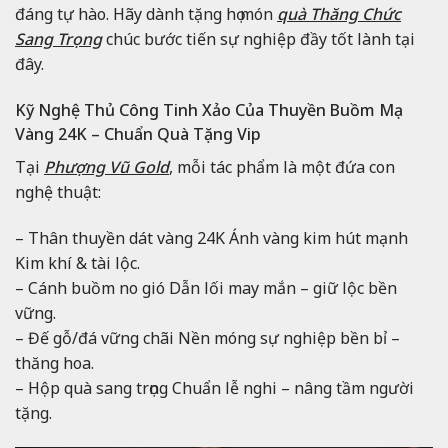
đáng tự hào. Hãy dành tặng họ món
quà Thăng Chức
Sang Trọng
chúc bước tiến sự nghiệp đầy tốt lành tại
đây.
Kỹ Nghệ Thủ Công Tinh Xảo Của Thuyền Buồm Mạ
Vàng 24K – Chuẩn Quà Tặng Vip
Tại
Phượng Vũ Gold
, mỗi tác phẩm là một đứa con
nghệ thuật:
– Thân thuyền dát vàng 24K Ánh vàng kim hút mạnh
Kim khí & tài lộc.
– Cánh buồm no gió Dẫn lối may mắn – giữ lộc bền
vững.
– Đế gỗ/đá vững chãi Nền móng sự nghiệp bền bỉ –
thăng hoa.
– Hộp quà sang trọng Chuẩn lễ nghi – nâng tầm người
tặng.