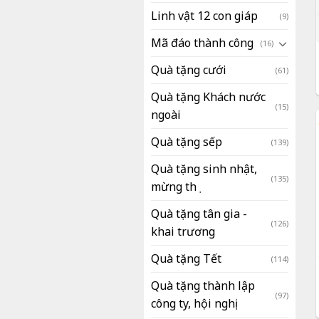
Linh vật 12 con giáp
(9)
Mã đáo thành công
(16)
Quà tặng cưới
(61)
Quà tặng Khách nước
(15)
ngoài
Quà tặng sếp
(139)
Quà tặng sinh nhật,
(135)
mừng thọ
Quà tặng tân gia -
(126)
khai trương
Quà tặng Tết
(114)
Quà tặng thành lập
(97)
công ty, hội nghị