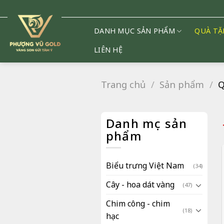
Chuyển
đến
nội
DANH MỤC SẢN PHẨM
QUÀ TẶ
dung
LIÊN HỆ
Trang chủ
/
Sản phẩm
/
Q
Danh mục sản
phẩm
Biểu trưng Việt Nam
(34)
Cây - hoa dát vàng
(47)
Chim công - chim
(18)
hạc