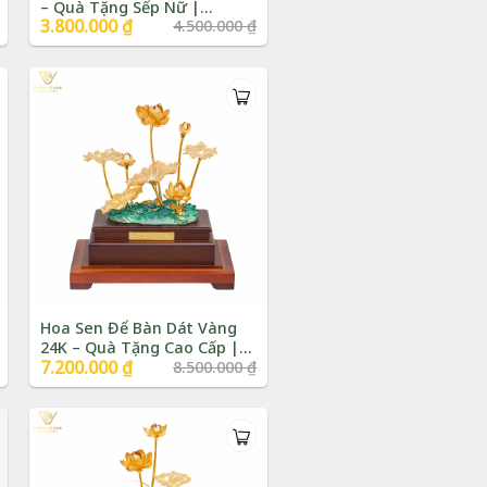
– Quà Tặng Sếp Nữ |
Giá
3.800.000
₫
Giá
4.500.000
₫
Phượng Vũ Gold
gốc
hiện
là:
tại
4.500.000 ₫.
là:
3.800.000 ₫.
Hoa Sen Để Bàn Dát Vàng
24K – Quà Tặng Cao Cấp |
Giá
7.200.000
₫
Giá
8.500.000
₫
Phượng Vũ Gold
gốc
hiện
là:
tại
8.500.000 ₫.
là:
7.200.000 ₫.