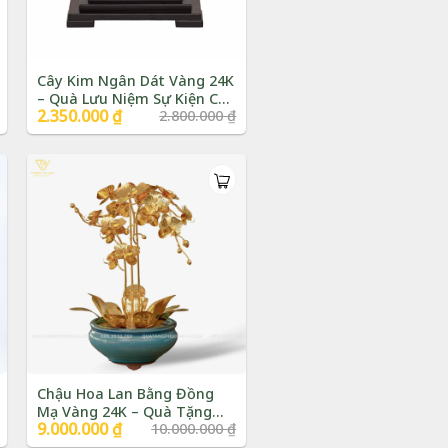
Cây Kim Ngân Dát Vàng 24K
– Quà Lưu Niệm Sự Kiện Cao
Giá
2.350.000
₫
Giá
2.800.000
₫
Cấp | Phượng Vũ Gold
gốc
hiện
là:
tại
2.800.000 ₫.
là:
2.350.000 ₫.
Chậu Hoa Lan Bằng Đồng
Mạ Vàng 24K – Quà Tặng
Giá
9.000.000
₫
Giá
10.000.000
₫
Phong Thủy Cao Cấp |
gốc
hiện
Phượng Vũ Gold