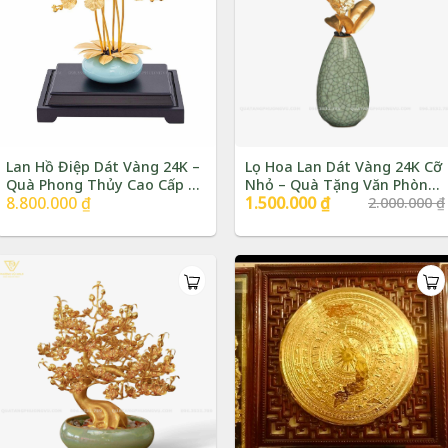
Lan Hồ Điệp Dát Vàng 24K –
Lọ Hoa Lan Dát Vàng 24K Cỡ
Quà Phong Thủy Cao Cấp |
Nhỏ – Quà Tặng Văn Phòng
8.800.000
₫
Giá
1.500.000
₫
Giá
2.000.000
₫
Phượng Vũ Gold
Sang Trọng | Phượng Vũ
gốc
hiện
Gold
là:
tại
2.000.000 ₫.
là:
1.500.000 ₫.