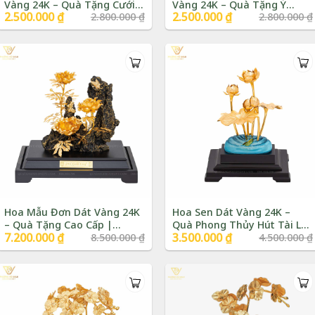
Vàng 24K – Quà Tặng Cưới |
Vàng 24K – Quà Tặng Ý
Giá
2.500.000
₫
Giá
Giá
2.500.000
₫
Giá
2.800.000
₫
2.800.000
₫
Phượng Vũ Gold
Nghĩa | Phượng Vũ Gold
gốc
hiện
gốc
hiện
là:
tại
là:
tại
2.800.000 ₫.
là:
2.800.000 ₫.
là:
2.500.000 ₫.
2.500.000 ₫.
Hoa Mẫu Đơn Dát Vàng 24K
Hoa Sen Dát Vàng 24K –
– Quà Tặng Cao Cấp |
Quà Phong Thủy Hút Tài Lộc
Giá
7.200.000
₫
Giá
Giá
3.500.000
₫
Giá
8.500.000
₫
4.500.000
₫
Phượng Vũ Gold
| Phượng Vũ Gold
gốc
hiện
gốc
hiện
là:
tại
là:
tại
8.500.000 ₫.
là:
4.500.000 ₫.
là:
7.200.000 ₫.
3.500.000 ₫.