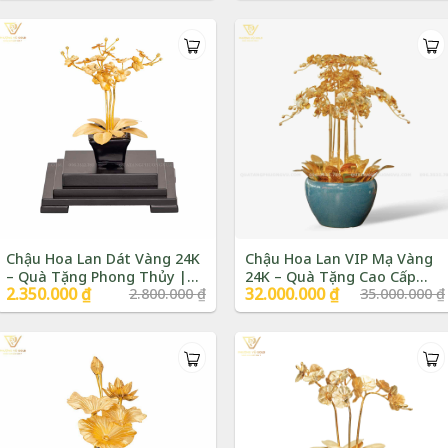
là:
tại
là:
tại
8.000.000 ₫.
là:
6.500.000 ₫.
là:
7.200.000 ₫.
5.500.000 ₫.
Chậu Hoa Lan Dát Vàng 24K
Chậu Hoa Lan VIP Mạ Vàng
– Quà Tặng Phong Thủy |
24K – Quà Tặng Cao Cấp
Giá
2.350.000
₫
Giá
Giá
32.000.000
₫
Giá
2.800.000
₫
35.000.000
₫
Phượng Vũ Gold
Sang Trọng | Phượng Vũ
gốc
hiện
gốc
hiện
Gold
là:
tại
là:
tại
2.800.000 ₫.
là:
35.000.000 ₫.
là:
2.350.000 ₫.
32.000.000 ₫.