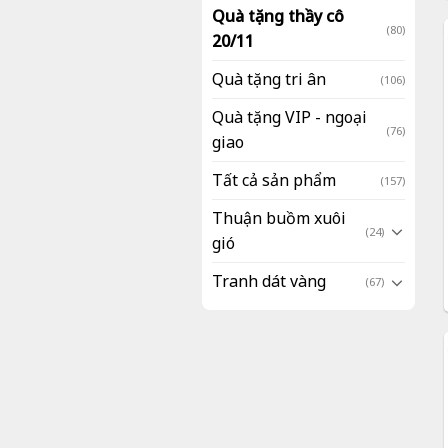
Quà tặng thầy cô
(80)
20/11
Quà tặng tri ân
(106)
Quà tặng VIP - ngoại
(76)
giao
Tất cả sản phẩm
(157)
Thuận buồm xuôi
(24)
gió
Tranh dát vàng
(67)