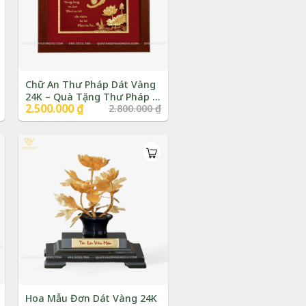
Chữ An Thư Pháp Dát Vàng
24K – Quà Tặng Thư Pháp |
Giá
2.500.000
₫
Giá
2.800.000
₫
Phượng Vũ Gold
gốc
hiện
là:
tại
2.800.000 ₫.
là:
2.500.000 ₫.
Hoa Mẫu Đơn Dát Vàng 24K