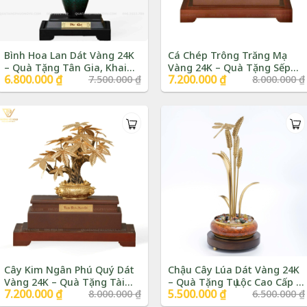
Bình Hoa Lan Dát Vàng 24K
Cá Chép Trông Trăng Mạ
– Quà Tặng Tân Gia, Khai
Vàng 24K – Quà Tặng Sếp
Giá
6.800.000
₫
Giá
Giá
7.200.000
₫
Giá
7.500.000
₫
8.000.000
₫
Trương | Phượng Vũ Gold
Cao Cấp | Phượng Vũ Gold
gốc
hiện
gốc
hiện
là:
tại
là:
tại
7.500.000 ₫.
là:
8.000.000 ₫.
là:
6.800.000 ₫.
7.200.000 ₫.
Cây Kim Ngân Phú Quý Dát
Chậu Cây Lúa Dát Vàng 24K
Vàng 24K – Quà Tặng Tài
– Quà Tặng Tụ Lộc Cao Cấp |
Giá
7.200.000
₫
Giá
Giá
5.500.000
₫
Giá
8.000.000
₫
6.500.000
₫
Lộc | Phượng Vũ Gold
Phượng Vũ Gold
gốc
hiện
gốc
hiện