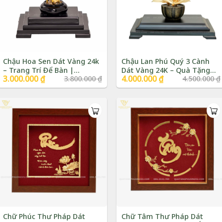
Chậu Hoa Sen Dát Vàng 24k
Chậu Lan Phú Quý 3 Cành
– Trang Trí Để Bàn |
Dát Vàng 24K – Quà Tặng
Giá
3.000.000
₫
Giá
Giá
4.000.000
₫
Giá
3.800.000
₫
4.500.000
₫
Phượng Vũ Gold
Sếp | Phượng Vũ Gold
gốc
hiện
gốc
hiện
là:
tại
là:
tại
3.800.000 ₫.
là:
4.500.000 ₫.
là:
3.000.000 ₫.
4.000.000 ₫.
Chữ Phúc Thư Pháp Dát
Chữ Tâm Thư Pháp Dát