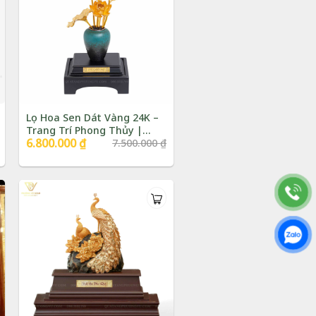
Lọ Hoa Sen Dát Vàng 24K –
Trang Trí Phong Thủy |
Giá
6.800.000
₫
Giá
7.500.000
₫
Phượng Vũ Gold
gốc
hiện
là:
tại
7.500.000 ₫.
là:
6.800.000 ₫.