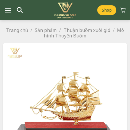
Chuyển
đến
Shop
nội
dung
Trang chủ
/
Sản phẩm
/
Thuận buồm xuôi gió
/
Mô
hình Thuyền Buồm