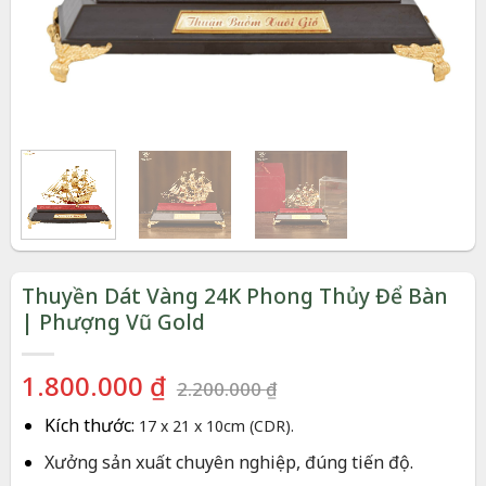
Thuyền Dát Vàng 24K Phong Thủy Để Bàn
| Phượng Vũ Gold
Giá
Giá
1.800.000
₫
2.200.000
₫
gốc
hiện
Kích thước:
17 x 21 x 10cm (CDR).
là:
tại
2.200.000 ₫.
là:
Xưởng sản xuất chuyên nghiệp, đúng tiến độ.