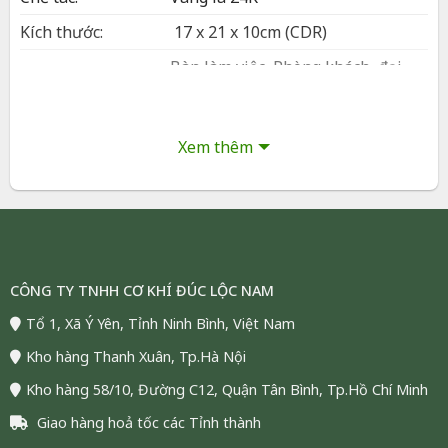
Kích thước:
17 x 21 x 10cm (CDR)
Bàn làm việc, Phòng khách, đại
sảnh, phòng tiếp khách công ty,
Phòng Giám đốc, CEO, chủ doanh
Bày trí:
nghiệp, Quầy lễ tân, quầy giao
Xem thêm
dịch, showroom trưng bày, Tủ
trưng bày, kệ kính hoặc bàn trang
trí
Đóng gói:
Hộp và túi sang trọng
Bảo hành:
24 tháng
CÔNG TY TNHH CƠ KHÍ ĐÚC LỘC NAM
Vận chuyển:
Giao hàng toàn quốc (COD)
Tổ 1, Xã Ý Yên, Tỉnh Ninh Bình, Việt Nam
Tình trạng:
Còn hàng, đáp ứng số lượng lớn
Kho hàng Thanh Xuân, Tp.Hà Nội
Mô Hình Thuyền Dát Vàng 24K Phong
Kho hàng 58/10, Đường C12, Quận Tân Bình, Tp.Hồ Chí Minh
Thủy Để Bàn
Giao hàng hoả tốc các Tỉnh thành