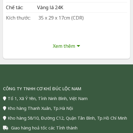
Chế tác:
Vàng lá 24K
Kích thước:
35 x 29 x 17cm (CDR)
Phòng làm việc, bàn giám đốc, phòng họp
đối tác, quầy tiếp khách doanh nghiệp,
Bày trí:
Sảnh công ty, phòng lãnh đạo, không
Xem thêm
gian hợp tác – điều hành
Đóng gói:
Hộp và túi sang trọng
Bảo hành:
24 tháng
Vận chuyển:
Giao hàng toàn quốc (COD)
Tình trạng:
Còn hàng, đáp ứng số lượng lớn
CÔNG TY TNHH CƠ KHÍ ĐÚC LỘC NAM
Tổ 1, Xã Ý Yên, Tỉnh Ninh Bình, Việt Nam
Song Mã Dát Vàng 24K Quà Tặng Phong
Kho hàng Thanh Xuân, Tp.Hà Nội
Thủy Cao Cấp
Kho hàng 58/10, Đường C12, Quận Tân Bình, Tp.Hồ Chí Minh
Giao hàng hoả tốc các Tỉnh thành