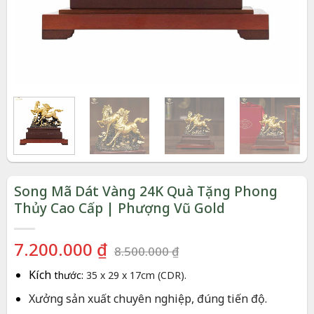
Song Mã Dát Vàng 24K Quà Tặng Phong
Thủy Cao Cấp | Phượng Vũ Gold
Giá
Giá
7.200.000
₫
8.500.000
₫
gốc
hiện
Kích
thước:
35 x 29 x 17cm (CDR).
là:
tại
8.500.000 ₫.
là:
Xưởng sản xuất chuyên nghiệp, đúng tiến độ.