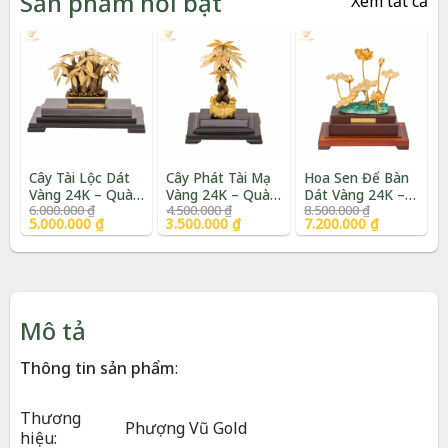
Sản phẩm nổi bật
Xem tất cả
Cây Tài Lộc Dát
Cây Phát Tài Mạ
Hoa Sen Để Bàn
Vàng 24K – Quà
Vàng 24K – Quà
Dát Vàng 24K –
Giá
Giá
Giá
Giá
Giá
Giá
6.000.000
₫
4.500.000
₫
8.500.000
₫
Tặng Tân Gia Cao
Tặng Khai
Quà Tặng Cao
gốc
hiện
gốc
hiện
gốc
hiện
5.000.000
₫
3.500.000
₫
7.200.000
₫
Cấp | Phượng Vũ
Trương Cao Cấp |
Cấp | Phượng Vũ
là:
tại
là:
tại
là:
tại
Gold
Phượng Vũ Gold
Gold
6.000.000 ₫.
là:
4.500.000 ₫.
là:
8.500.000 ₫.
là:
5.000.000 ₫.
3.500.000 ₫.
7.200.000 ₫.
Mô tả
Thông tin sản phẩm
:
Thương
Phượng Vũ Gold
hiệu: