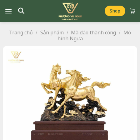
Chuyển
đến
Shop
nội
dung
Trang chủ
/
Sản phẩm
/
Mã đáo thành công
/
Mô
hình Ngựa