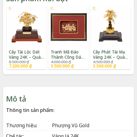
Cây Tài Lộc Dát
Tranh Mã Đáo
Cây Phát Tài Mạ
Vàng 24K – Quà
Thành Công Dát
Vàng 24K – Quà
Giá
Giá
Giá
Giá
Giá
Giá
8.500.000
₫
4.000.000
₫
4.500.000
₫
Tặng Sếp Cao
Vàng 24K Cao
Tặng Khai
gốc
hiện
gốc
hiện
gốc
hiện
7.200.000
₫
3.500.000
₫
3.500.000
₫
Cấp | Phượng Vũ
Cấp | Phượng Vũ
Trương Cao Cấp |
là:
tại
là:
tại
là:
tại
Gold
Gold
Phượng Vũ Gold
8.500.000 ₫.
là:
4.000.000 ₫.
là:
4.500.000 ₫.
là:
7.200.000 ₫.
3.500.000 ₫.
3.500.000 ₫.
Mô tả
Thông tin sản phẩm
:
Thương hiệu:
Phượng Vũ Gold
Chế tác:
Vàng lá 24K