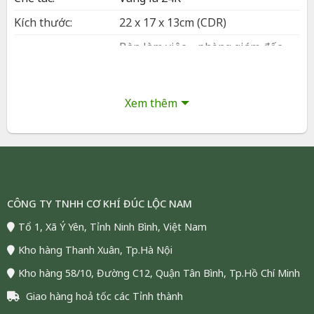
Kích thước:
22 x 17 x 13cm (CDR)
Bàn làm việc – phòng giám đốc –
Bày trí:
bàn tiếp khách, Tủ tài lộc – bàn
thờ thần tài – quầy lễ tân
Đóng gói:
Hộp và túi sang trọng
Xem thêm
Bảo hành:
24 tháng
Vận chuyển:
Giao hàng toàn quốc (COD)
Tình trạng:
Còn hàng, đáp ứng số lượng lớn
CÔNG TY TNHH CƠ KHÍ ĐÚC LỘC NAM
Cây Phát Tài Mạ Vàng 24K – Quà Tặng
Khai Trương Cao Cấp
Tổ 1, Xã Ý Yên, Tỉnh Ninh Bình, Việt Nam
Kho hàng Thanh Xuân, Tp.Hà Nội
Kho hàng 58/10, Đường C12, Quận Tân Bình, Tp.Hồ Chí Minh
Giao hàng hoả tốc các Tỉnh thành