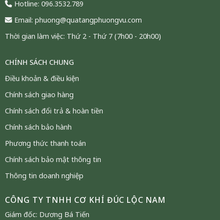
Hotline: 096.3532.789
Email: phuong@quatangphuongvu.com
Thời gian làm việc: Thứ 2 - Thứ 7 (7h00 - 20h00)
CHÍNH SÁCH CHUNG
Điều khoản & điều kiện
Chính sách giao hàng
Chính sách đổi trả & hoàn tiền
Chính sách bảo hành
Phương thức thanh toán
Chính sách bảo mật thông tin
Cây phát tài mạ vàng 24K trưng bày trong không gian văn
phòng
Thông tin doanh nghiệp
CÔNG TY TNHH CƠ KHÍ ĐÚC LỘC NAM
Trong số các dòng quà tặng khai trương cao cấp,
cây
kim ngân mạ vàng 24K
nổi bật bởi giá trị thẩm mỹ,
Giám đốc: Dương Bá Tiến