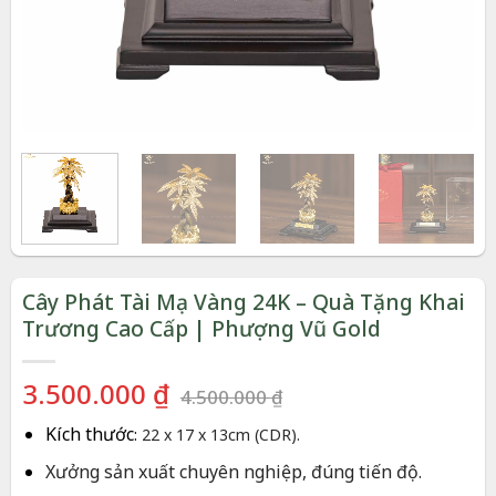
Cây Phát Tài Mạ Vàng 24K – Quà Tặng Khai
Trương Cao Cấp | Phượng Vũ Gold
Giá
Giá
3.500.000
₫
4.500.000
₫
gốc
hiện
Kích thước
:
22 x 17 x 13cm (CDR).
là:
tại
4.500.000 ₫.
là:
Xưởng sản xuất chuyên nghiệp, đúng tiến độ.