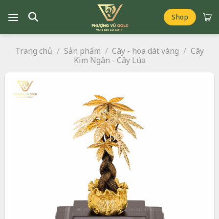
Chuyển
đến
Shop
nội
dung
Trang chủ
/
Sản phẩm
/
Cây - hoa dát vàng
/
Cây
Kim Ngân - Cây Lúa