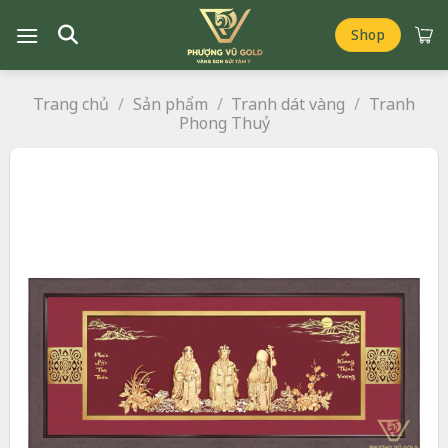
Chuyển
đến
Shop
nội
dung
Trang chủ
/
Sản phẩm
/
Tranh dát vàng
/
Tranh
Phong Thuỷ