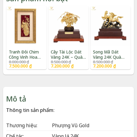
Tranh Đôi Chim
Cây Tài Lộc Dát
Song Mã Dát
Công Vinh Hoa
Vàng 24K – Quà
Vàng 24K Quà
Giá
Giá
Giá
Giá
Giá
Giá
8.000.000
₫
8.500.000
₫
8.500.000
₫
Phú Quý Mạ Vàng
Tặng Sếp Cao
Tặng Phong Thủy
gốc
hiện
gốc
hiện
gốc
hiện
7.500.000
₫
7.200.000
₫
7.200.000
₫
24K | Phượng Vũ
Cấp | Phượng Vũ
Cao Cấp |
là:
tại
là:
tại
là:
tại
Gold
Gold
Phượng Vũ Gold
8.000.000 ₫.
là:
8.500.000 ₫.
là:
8.500.000 ₫.
là:
7.500.000 ₫.
7.200.000 ₫.
7.200.000 ₫.
Mô tả
Thông tin sản phẩm
:
Thương hiệu:
Phượng Vũ Gold
Chế tác:
Vàng lá 24K