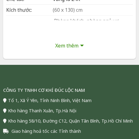
Kích thước:
(60 x 130) cm
Phòng khách, phòng ngủ vợ
Bày trí:
chồng, văn phòng, sảnh lễ tân
Đóng gói:
Hộp và túi sang trọng
Xem thêm
Bảo hành:
24 tháng
Vận chuyển:
Giao hàng toàn quốc (COD)
Tình trạng:
Còn hàng, đáp ứng số lượng lớn
Tranh Tam Đa Dát Vàng 24K – Quà Tặng
CÔNG TY TNHH CƠ KHÍ ĐÚC LỘC NAM
Tết – Mừng Thọ | Phượng Vũ Gold
Tổ 1, Xã Ý Yên, Tỉnh Ninh Bình, Việt Nam
⸻
Kho hàng Thanh Xuân, Tp.Hà Nội
Tam Đa – Biểu Tượng Của Phúc, Lộc, Thọ – Hạnh Phúc
Viên Mãn Của Đời Người
Kho hàng 58/10, Đường C12, Quận Tân Bình, Tp.Hồ Chí Minh
Trong văn hóa phương Đông, hình tượng Tam Đa –
Giao hàng hoả tốc các Tỉnh thành
Phúc, Lộc, Thọ tượng trưng cho ba điều may mắn lớn