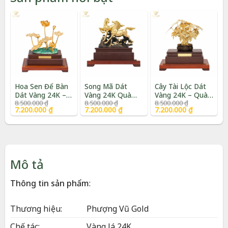
Hoa Sen Để Bàn
Song Mã Dát
Cây Tài Lộc Dát
Dát Vàng 24K –
Vàng 24K Quà
Vàng 24K – Quà
Giá
Giá
Giá
Giá
Giá
Giá
8.500.000
₫
8.500.000
₫
8.500.000
₫
Quà Tặng Cao
Tặng Phong Thủy
Tặng Sếp Cao
gốc
hiện
gốc
hiện
gốc
hiện
7.200.000
₫
7.200.000
₫
7.200.000
₫
Cấp | Phượng Vũ
Cao Cấp |
Cấp | Phượng Vũ
là:
tại
là:
tại
là:
tại
Gold
Phượng Vũ Gold
Gold
8.500.000 ₫.
là:
8.500.000 ₫.
là:
8.500.000 ₫.
là:
7.200.000 ₫.
7.200.000 ₫.
7.200.000 ₫.
Mô tả
Thông tin sản phẩm
:
Thương hiệu:
Phượng Vũ Gold
Chế tác:
Vàng lá 24K