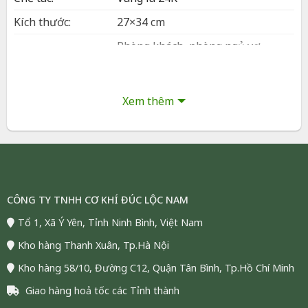
Kích thước:
27×34 cm
Phòng khách, phòng ngủ vợ
Bày trí:
chồng, văn phòng, sảnh lễ tân
Đóng gói:
Hộp và túi sang trọng
Xem thêm
Bảo hành:
24 tháng
Vận chuyển:
Giao hàng toàn quốc (COD)
Tình trạng:
Còn hàng, đáp ứng số lượng lớn
Tranh Đôi Chim Hồng Hạc Dát Vàng 24K |
CÔNG TY TNHH CƠ KHÍ ĐÚC LỘC NAM
Phượng Vũ Gold
Tổ 1, Xã Ý Yên, Tỉnh Ninh Bình, Việt Nam
Tranh Đôi Chim Công Hồng Hạc Dát Vàng 24K
là biểu
Kho hàng Thanh Xuân, Tp.Hà Nội
tượng phong thủy cao cấp, kết hợp mỹ thuật và ý
nghĩa may mắn. Thiết kế đôi chim công dát vàng phản
Kho hàng 58/10, Đường C12, Quận Tân Bình, Tp.Hồ Chí Minh
ánh tình cảm gắn bó, quyền lực và vương giả. Sản
Giao hàng hoả tốc các Tỉnh thành
phẩm phù hợp làm quà tặng sếp, đối tác, giới doanh