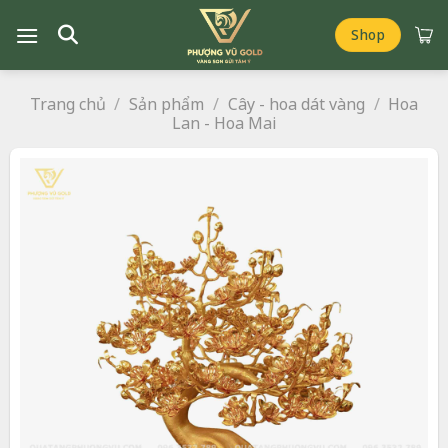
Chuyển
đến
Shop
nội
dung
Trang chủ
/
Sản phẩm
/
Cây - hoa dát vàng
/
Hoa
Lan - Hoa Mai