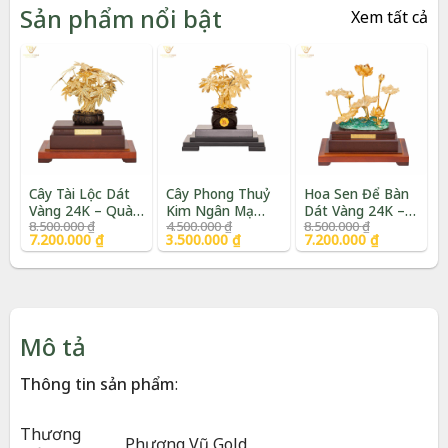
Sản phẩm nổi bật
Xem tất cả
Cây Tài Lộc Dát
Cây Phong Thuỷ
Hoa Sen Để Bàn
Vàng 24K – Quà
Kim Ngân Mạ
Dát Vàng 24K –
Giá
Giá
Giá
Giá
Giá
Giá
8.500.000
₫
4.500.000
₫
8.500.000
₫
Tặng Sếp Cao
Vàng 24K Cao
Quà Tặng Cao
gốc
hiện
gốc
hiện
gốc
hiện
7.200.000
₫
3.500.000
₫
7.200.000
₫
Cấp | Phượng Vũ
Cấp | Phượng Vũ
Cấp | Phượng Vũ
là:
tại
là:
tại
là:
tại
Gold
Gold
Gold
8.500.000 ₫.
là:
4.500.000 ₫.
là:
8.500.000 ₫.
là:
7.200.000 ₫.
3.500.000 ₫.
7.200.000 ₫.
Mô tả
Thông tin sản phẩm
:
Thương
Phượng Vũ Gold