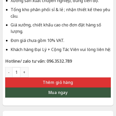
30.000.000 ₫.
là:
Xưởng sản xuất chuyên nghiệp, đúng tiến độ.
28.000.000 ₫.
Tổng kho phân phối sỉ & lẻ ; nhận thiết kế theo yêu
cầu.
Giá xưởng, chiết khấu cao cho đơn đặt hàng số
lượng.
Đơn giá chưa gồm 10% VAT.
Khách hàng Đại Lý + Cộng Tác Viên vui lòng liên hệ:
Hotline/ zalo tư vấn: 096.3532.789
Mai Vàng Phú Quý Mạ Vàng 24K – Quà Tặng Sang Trọng Cho 
Thêm giỏ hàng
Mua ngay