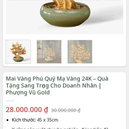
Mai Vàng Phú Quý Mạ Vàng 24K – Quà
Tặng Sang Trọng Cho Doanh Nhân |
Phượng Vũ Gold
Giá
Giá
28.000.000
₫
30.000.000
₫
gốc
hiện
Kích thước:
45 x 35cm.
là:
tại