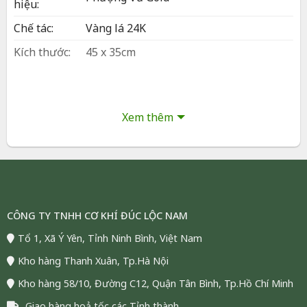
hiệu:
Chế tác:
Vàng lá 24K
Kích thước:
45 x 35cm
Phòng khách – bàn làm việc – kệ phong
Bày trí:
thủy – sảnh lễ tân – bàn tiếp khách,
trưng Tết như linh vật khai xuân
Xem thêm
Đóng gói:
Hộp và túi sang trọng
Bảo hành:
24 tháng
Vận chuyển:
Giao hàng toàn quốc (COD)
Tình trạng:
Còn hàng, đáp ứng số lượng lớn
CÔNG TY TNHH CƠ KHÍ ĐÚC LỘC NAM
Mai Vàng Phú Qúy Mạ Vàng 24K – Quà
Tổ 1, Xã Ý Yên, Tỉnh Ninh Bình, Việt Nam
Biếu Cao Cấp | Phượng Vũ Gold
Kho hàng Thanh Xuân, Tp.Hà Nội
Kho hàng 58/10, Đường C12, Quận Tân Bình, Tp.Hồ Chí Minh
Trong văn hóa phương Đông, hoa mai là biểu tượng
của phú quý, thịnh vượng và khởi đầu may mắn. Từ
Giao hàng hoả tốc các Tỉnh thành