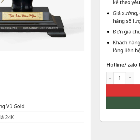
kế theo yêu
Giá xưởng, 
hàng số lư
Đơn giá ch
Khách hàng 
lòng liên hệ
Hotline/ zalo 
Hoa Mẫu Đơn Dá
g Vũ Gold
lá 24K
17 x 13cm (CDR)
 khách, phòng làm việc, bàn giám