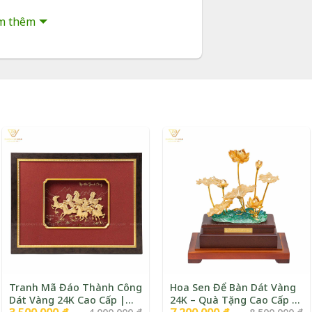
m thêm
à túi sang trọng
áng
hàng toàn quốc (COD)
àng, đáp ứng số lượng lớn
 24K – Quà Tặng Sếp Nữ
Tranh Mã Đáo Thành Công
Hoa Sen Để Bàn Dát Vàng
Dát Vàng 24K Cao Cấp |
24K – Quà Tặng Cao Cấp |
Giá
Giá
Giá
Giá