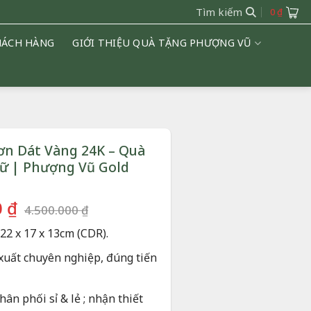
Tìm kiếm
0
₫
HÁCH HÀNG
GIỚI THIỆU QUÀ TẶNG PHƯỢNG VŨ
n Dát Vàng 24K – Quà
ữ | Phượng Vũ Gold
Giá
Giá
0
₫
4.500.000
₫
gốc
hiện
22 x 17 x 13cm (CDR).
là:
tại
4.500.000 ₫.
là:
xuất chuyên nghiệp, đúng tiến
3.800.000 ₫.
ân phối sỉ & lẻ ; nhận thiết