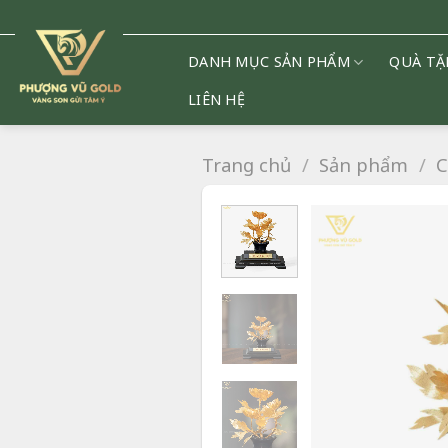
Chuyển
đến
nội
DANH MỤC SẢN PHẨM
QUÀ TẶ
dung
LIÊN HỆ
Trang chủ
/
Sản phẩm
/
C