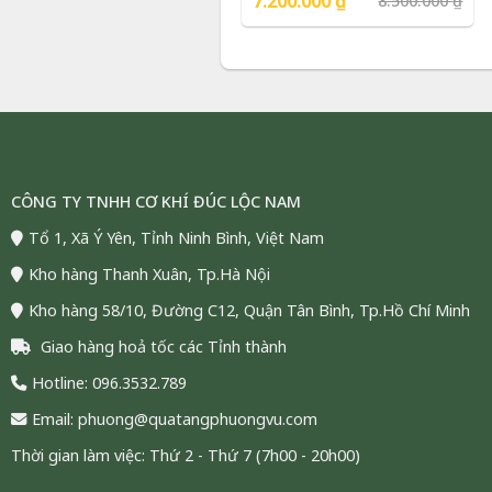
7.200.000
₫
8.500.000
₫
Phượng Vũ Gold
gốc
hiện
là:
tại
8.500.000 ₫.
là:
7.200.000 ₫.
CÔNG TY TNHH CƠ KHÍ ĐÚC LỘC NAM
Tổ 1, Xã Ý Yên, Tỉnh Ninh Bình, Việt Nam
Kho hàng Thanh Xuân, Tp.Hà Nội
Kho hàng 58/10, Đường C12, Quận Tân Bình, Tp.Hồ Chí Minh
Giao hàng hoả tốc các Tỉnh thành
Hoa mẫu đơn dát vàng 24K
từ
Hotline: 096.3532.789
biểu cho vẻ đẹp sang trọng và 
Email: phuong@quatangphuongvu.com
Loài hoa này thường gắn liền 
sự viên mãn trong đời sống ti
Thời gian làm việc: Thứ 2 - Thứ 7 (7h00 - 20h00)
Theo
Vietnamnet – Hoa mẫu 