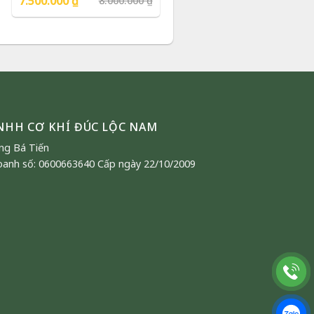
7.500.000
₫
8.000.000
₫
| Phượng Vũ Gold
gốc
hiện
là:
tại
8.000.000 ₫.
là:
7.500.000 ₫.
NHH CƠ KHÍ ĐÚC LỘC NAM
ng Bá Tiến
oanh số: 0600663640 Cấp ngày 22/10/2009