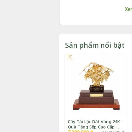
Bày trí:
đốc
Xe
Đóng gói:
Hộp v
Bảo hành:
24 th
Vận chuyển:
Giao 
Sản phẩm nổi bật
Tình trạng:
Còn h
Hoa Mẫu Đơn Dát Vàng
Sang Trọng, Ý Nghĩa
Cây Tài Lộc Dát Vàng 24K –
Quà Tặng Sếp Cao Cấp |
Giá
Giá