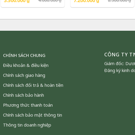
3.500.000
₫
7.200.000
₫
4.000.000
₫
8.500.000
₫
Phượng Vũ Gold
Phượng Vũ Gold
gốc
hiện
gốc
hiện
là:
tại
là:
tại
4.000.000 ₫.
là:
8.500.000 ₫.
là:
3.500.000 ₫.
7.200.000 ₫.
CÔNG TY T
CHÍNH SÁCH CHUNG
Giám đốc: Dươ
Điều khoản & điều kiện
Đăng ký kinh d
Chính sách giao hàng
Chính sách đổi trả & hoàn tiền
Chính sách bảo hành
 lâu được xem là hình tượng tiêu
Phương thức thanh toán
vị thế cao quý trong văn hóa Á Đông.
Chính sách bảo mật thông tin
với hình ảnh vinh hoa, phú quý và
nh thần.
Thông tin doanh nghiệp
đơn
, loài hoa này là biểu tượng của