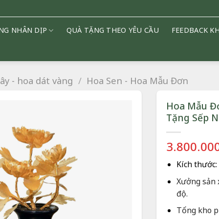
NG NHÂN DỊP
QUÀ TẶNG THEO YÊU CẦU
FEEDBACK K
ây - hoa dát vàng
/
Hoa Sen - Hoa Mẫu Đơn
Hoa Mẫu Đơ
Tặng Sếp N
3.800.00
Kích thước:
Xưởng sản 
độ.
Tổng kho ph