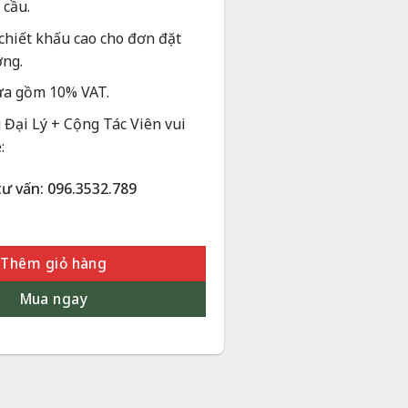
 cầu.
chiết khấu cao cho đơn đặt
ợng.
ưa gồm 10% VAT.
Đại Lý + Cộng Tác Viên vui
:
tư vấn: 096.3532.789
t Vàng 24K - Quà Tặng Sếp Nữ | Phượng Vũ Gold số lượng
Thêm giỏ hàng
Mua ngay