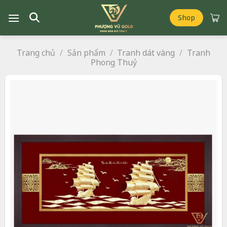
Chuyển
đến
Shop
nội
dung
Trang chủ
/
Sản phẩm
/
Tranh dát vàng
/
Tranh
Phong Thuỷ