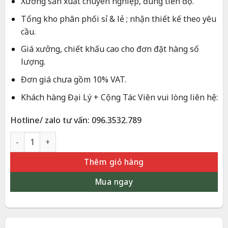
20.000.000 ₫.
là:
Xưởng sản xuất chuyên nghiệp, đúng tiến độ.
16.000.000 ₫.
Tổng kho phân phối sỉ & lẻ ; nhận thiết kế theo yêu
cầu.
Giá xưởng, chiết khấu cao cho đơn đặt hàng số
lượng.
Đơn giá chưa gồm 10% VAT.
Khách hàng Đại Lý + Cộng Tác Viên vui lòng liên hệ:
Hotline/ zalo tư vấn: 096.3532.789
Tranh Thuận Buồm Xuôi Gió Dát Vàng 24K – Quà Tặng Doanh
Thêm giỏ hàng
Mua ngay