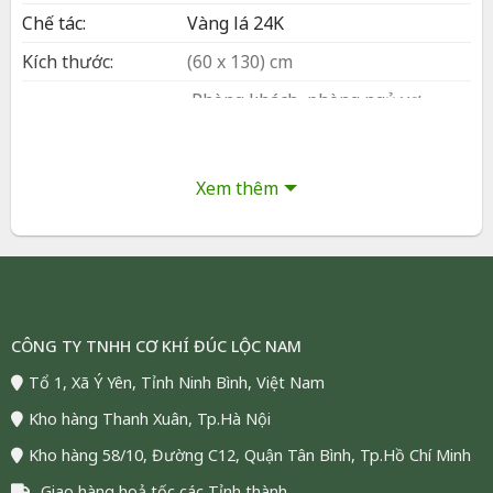
Chế tác:
Vàng lá 24K
Kích thước:
(60 x 130) cm
Phòng khách, phòng ngủ vợ
Bày trí:
chồng, văn phòng, sảnh lễ tân
Đóng gói:
Hộp và túi sang trọng
Xem thêm
Bảo hành:
24 tháng
Vận chuyển:
Giao hàng toàn quốc (COD)
Tình trạng:
Còn hàng, đáp ứng số lượng lớn
Tranh Thuận Buồm Xuôi Gió Dát Vàng
CÔNG TY TNHH CƠ KHÍ ĐÚC LỘC NAM
24K – Quà Tặng Doanh Nhân Cao Cấp
Tổ 1, Xã Ý Yên, Tỉnh Ninh Bình, Việt Nam
Kho hàng Thanh Xuân, Tp.Hà Nội
Kho hàng 58/10, Đường C12, Quận Tân Bình, Tp.Hồ Chí Minh
Giao hàng hoả tốc các Tỉnh thành