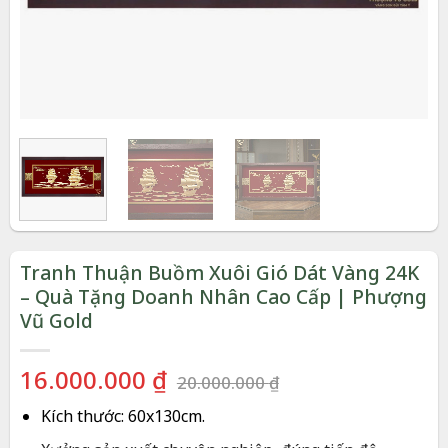
Tranh Thuận Buồm Xuôi Gió Dát Vàng 24K
– Quà Tặng Doanh Nhân Cao Cấp | Phượng
Vũ Gold
Giá
Giá
16.000.000
₫
20.000.000
₫
gốc
hiện
Kích thước:
60x130cm.
là:
tại