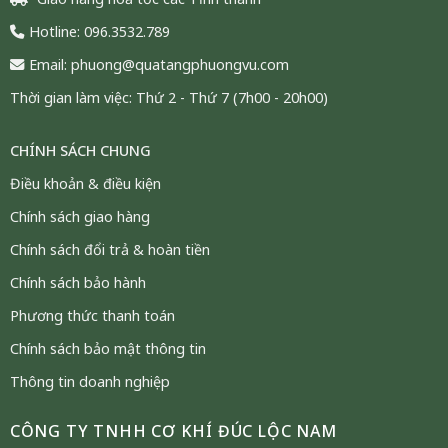
Hotline: 096.3532.789
Email: phuong@quatangphuongvu.com
Thời gian làm việc: Thứ 2 - Thứ 7 (7h00 - 20h00)
CHÍNH SÁCH CHUNG
Điều khoản & điều kiện
Chính sách giao hàng
Chính sách đổi trả & hoàn tiền
Chính sách bảo hành
Phương thức thanh toán
Tranh Thuận Buồm Xuôi Gió Mạ Vàng 24K – Quà Tặng
Chính sách bảo mật thông tin
Doanh Nhân Cao Cấp
Thông tin doanh nghiệp
Tranh Thuận Buồm Xuôi Gió Dát Vàng 24K
là sản
CÔNG TY TNHH CƠ KHÍ ĐÚC LỘC NAM
phẩm trang trí cao cấp phù hợp làm quà tặng khai