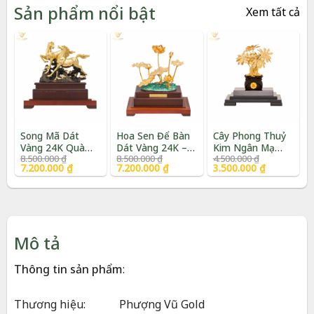
Sản phẩm nổi bật
Xem tất cả
Song Mã Dát
Hoa Sen Để Bàn
Cây Phong Thuỷ
Vàng 24K Quà
Dát Vàng 24K –
Kim Ngân Mạ
Giá
Giá
Giá
Giá
Giá
Giá
8.500.000
₫
8.500.000
₫
4.500.000
₫
Tặng Phong Thủy
Quà Tặng Cao
Vàng 24K Cao
gốc
hiện
gốc
hiện
gốc
hiện
7.200.000
₫
7.200.000
₫
3.500.000
₫
Cao Cấp |
Cấp | Phượng Vũ
Cấp | Phượng Vũ
là:
tại
là:
tại
là:
tại
Phượng Vũ Gold
Gold
Gold
8.500.000 ₫.
là:
8.500.000 ₫.
là:
4.500.000 ₫.
là:
7.200.000 ₫.
7.200.000 ₫.
3.500.000 ₫.
Mô tả
Thông tin sản phẩm
:
Thương hiệu:
Phượng Vũ Gold