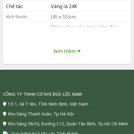
Chế tác:
Vàng lá 24K
(45 x 55)cm
Kích thước:
Phòng làm việc, bàn giám đốc
quầy tiếp tân, phòng khách công
Bày trí:
ty, tủ kính trưng bày tại cửa hàng,
kệ trang trí ở phòng khách gia
Xem thêm
đình
Đóng gói:
Hộp và túi sang trọng
Bảo hành:
24 tháng
Vận chuyển:
Giao hàng toàn quốc (COD)
Tình trạng:
Còn hàng, đáp ứng số lượng lớn
CÔNG TY TNHH CƠ KHÍ ĐÚC LỘC NAM
Tổ 1, Xã Ý Yên, Tỉnh Ninh Bình, Việt Nam
Kho hàng Thanh Xuân, Tp.Hà Nội
Tranh Chữ Tâm Dát Vàng 24K
không chỉ là một tác phẩm
Kho hàng 58/10, Đường C12, Quận Tân Bình, Tp.Hồ Chí Minh
thư pháp nghệ thuật, mà còn là món quà gửi gắm sự kính
Giao hàng hoả tốc các Tỉnh thành