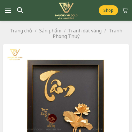
Chuyển
đến
Shop
nội
dung
Trang chủ
/
Sản phẩm
/
Tranh dát vàng
/
Tranh
Phong Thuỷ