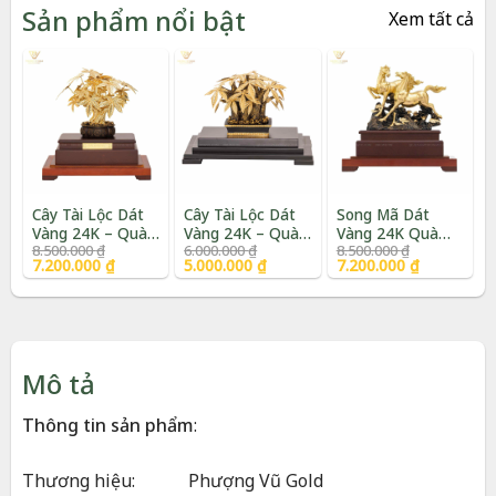
Sản phẩm nổi bật
Xem tất cả
Cây Tài Lộc Dát
Cây Tài Lộc Dát
Song Mã Dát
Vàng 24K – Quà
Vàng 24K – Quà
Vàng 24K Quà
Giá
Giá
Giá
Giá
Giá
Giá
8.500.000
₫
6.000.000
₫
8.500.000
₫
Tặng Sếp Cao
Tặng Tân Gia Cao
Tặng Phong Thủy
gốc
hiện
gốc
hiện
gốc
hiện
7.200.000
₫
5.000.000
₫
7.200.000
₫
Cấp | Phượng Vũ
Cấp | Phượng Vũ
Cao Cấp |
là:
tại
là:
tại
là:
tại
Gold
Gold
Phượng Vũ Gold
8.500.000 ₫.
là:
6.000.000 ₫.
là:
8.500.000 ₫.
là:
7.200.000 ₫.
5.000.000 ₫.
7.200.000 ₫.
Mô tả
Thông tin sản phẩm
:
Thương hiệu:
Phượng Vũ Gold