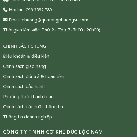
trọng, tinh tế và hướng thiện. Với vẻ đẹp sang trọng và ý nghĩa
sâu sắc, sản phẩm được nhiều người lựa chọn làm quà tặng
Hotline: 096.3532.789
sếp, khách VIP trong các dịp tri ân, tổng kết cuối năm hay lễ
Email: phuong@quatangphuongvu.com
tết.
Thời gian làm việc: Thứ 2 - Thứ 7 (7h00 - 20h00)
Ý Nghĩa Của Tranh Chữ Tâm Trong Phong
CHÍNH SÁCH CHUNG
Thủy & Văn Hoá
Điều khoản & điều kiện
“Tâm” – Cốt lõi của nhân cách và trí tuệ
Chính sách giao hàng
Trong văn hóa phương Đông, “Tâm” đại diện cho cái
Chính sách đổi trả & hoàn tiền
gốc của con người: sống thiện lành, ứng xử từ bi, giữ
Chính sách bảo hành
lòng thanh tịnh giữa đời sống bộn bề. Tặng chữ “Tâm”
là gửi gắm một lời chúc: giữ vững bản tâm, làm việc
Phương thức thanh toán
lớn, sống an nhiên.
Chính sách bảo mật thông tin
Vật phẩm thư pháp mang tính thiền – dẫn nguồn
Thông tin doanh nghiệp
năng lượng tốt.
CÔNG TY TNHH CƠ KHÍ ĐÚC LỘC NAM