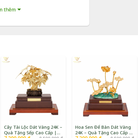
à túi sang trọng
m thêm
áng
hàng toàn quốc (COD)
àng, đáp ứng số lượng lớn
g 24K – Quà Tặng Phong
g
Cây Tài Lộc Dát Vàng 24K –
Hoa Sen Để Bàn Dát Vàng
Quà Tặng Sếp Cao Cấp |
24K – Quà Tặng Cao Cấp |
Giá
Giá
Giá
Giá