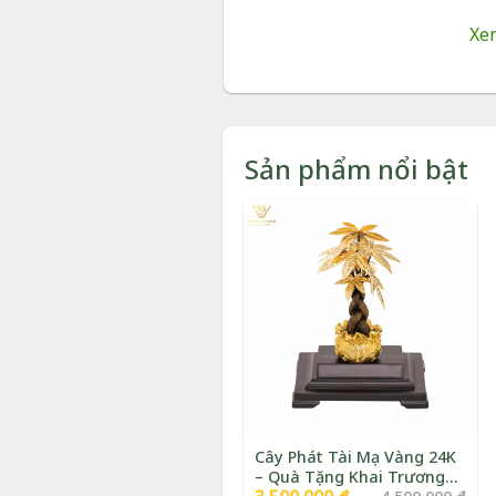
Đóng gói:
Hộp v
Xe
Bảo hành:
24 th
Vận chuyển:
Giao 
Tình trạng:
Còn h
Sản phẩm nổi bật
Tranh Thuyền Dát Vàn
Thuỷ Để Bàn Sang Trọn
Cây Phát Tài Mạ Vàng 24K
– Quà Tặng Khai Trương
Giá
Giá