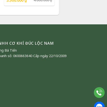
3.500.000
₫
4.000.000
₫
Phượng Vũ Gold
gốc
hiện
là:
tại
4.000.000 ₫.
là:
3.500.000 ₫.
NHH CƠ KHÍ ĐÚC LỘC NAM
ng Bá Tiến
oanh số: 0600663640 Cấp ngày 22/10/2009