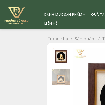
Chuyển
đến
nội
DANH MỤC SẢN PHẨM
QUÀ TẶ
dung
LIÊN HỆ
Trang chủ
/
Sản phẩm
/
T