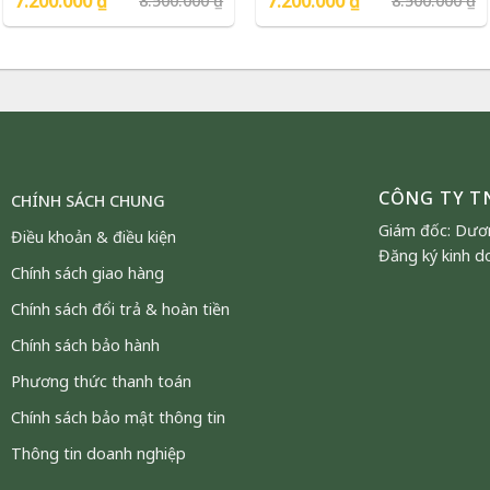
7.200.000
₫
7.200.000
₫
8.500.000
₫
8.500.000
₫
Phượng Vũ Gold
Phượng Vũ Gold
gốc
hiện
gốc
hiện
là:
tại
là:
tại
8.500.000 ₫.
là:
8.500.000 ₫.
là:
7.200.000 ₫.
7.200.000 ₫.
CÔNG TY T
CHÍNH SÁCH CHUNG
Giám đốc: Dươ
Điều khoản & điều kiện
Đăng ký kinh d
Chính sách giao hàng
Chính sách đổi trả & hoàn tiền
– Quà Tặng Phong Thuỷ Để Bàn Sang
Chính sách bảo hành
Trọng
Phương thức thanh toán
 món quà tặng phong thuỷ để bàn
Chính sách bảo mật thông tin
inh xảo, sang trọng và mang ý nghĩa
Thông tin doanh nghiệp
g. Sản phẩm phù hợp làm quà tặng