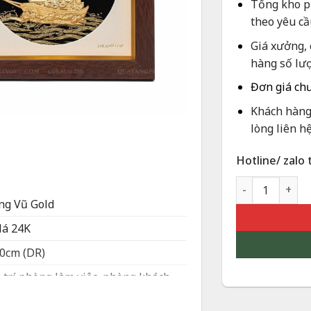
Tổng kho ph
theo yêu cầ
Giá xưởng, 
hàng số lư
Đơn giá ch
Khách hàng 
lòng liên hệ
Hotline/ zalo 
Tranh Thuyền D
g Vũ Gold
lá 24K
20
cm (DR)
 trí phòng làm việc, phòng khách,
ảnh công ty, phòng giám đốc