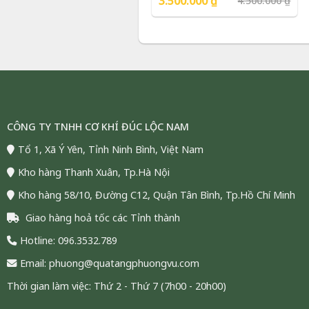
3.500.000
₫
4.500.000
₫
Cao Cấp | Phượng Vũ Gold
gốc
hiện
là:
tại
4.500.000 ₫.
là:
3.500.000 ₫.
CÔNG TY TNHH CƠ KHÍ ĐÚC LỘC NAM
Tổ 1, Xã Ý Yên, Tỉnh Ninh Bình, Việt Nam
Kho hàng Thanh Xuân, Tp.Hà Nội
Kho hàng 58/10, Đường C12, Quận Tân Bình, Tp.Hồ Chí Minh
Tranh Thuyền Dát Vàng 24K 
Giao hàng hoả tốc các Tỉnh thành
Hotline: 096.3532.789
Tranh thuyền dát vàng 24K
là
Email: phuong@quatangphuongvu.com
được ưa chuộng nhờ thiết kế t
Thời gian làm việc: Thứ 2 - Thứ 7 (7h00 - 20h00)
cho sự may mắn và thành côn