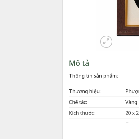
Mô tả
T
hông tin sản phẩm
:
Thương hiệu:
Phượn
Chế tác:
Vàng 
Kích thước:
20 x 
Trang
Bày trí:
đại s