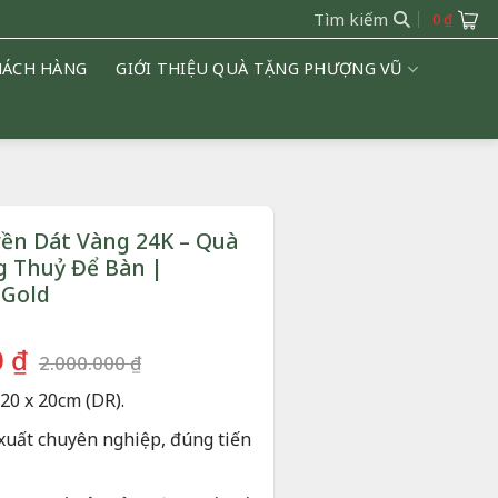
Tìm kiếm
0
₫
HÁCH HÀNG
GIỚI THIỆU QUÀ TẶNG PHƯỢNG VŨ
ền Dát Vàng 24K – Quà
 Thuỷ Để Bàn |
 Gold
Giá
Giá
0
₫
2.000.000
₫
gốc
hiện
20 x 20
cm (DR).
là:
tại
2.000.000 ₫.
là:
xuất chuyên nghiệp, đúng tiến
1.500.000 ₫.