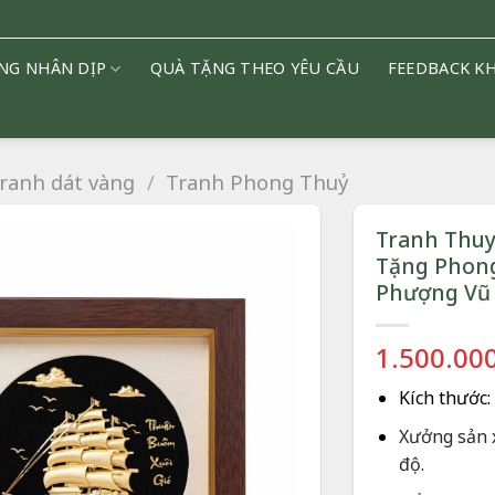
NG NHÂN DỊP
QUÀ TẶNG THEO YÊU CẦU
FEEDBACK K
ranh dát vàng
/
Tranh Phong Thuỷ
Tranh Thuy
Tặng Phong
Phượng Vũ
1.500.00
Kích thước:
Xưởng sản 
độ.