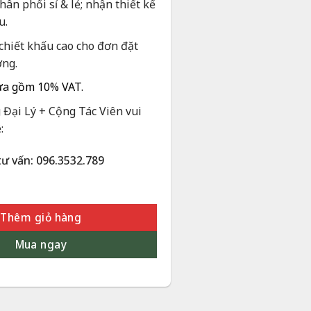
ân phối sỉ & lẻ; nhận thiết kế
u.
chiết khấu cao cho đơn đặt
ợng.
ưa gồm 10% VAT.
Đại Lý + Cộng Tác Viên vui
:
tư vấn: 096.3532.789
át Vàng 24K – Quà Tặng Phong Thuỷ Để Bàn | Phượng Vũ Gold 
Thêm giỏ hàng
Mua ngay