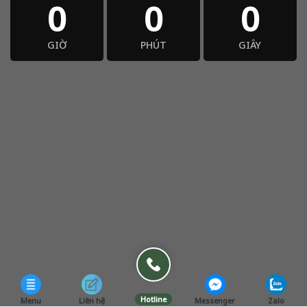
0
0
0
GIỜ
PHÚT
GIÂY
Hotline
Menu
Liên hệ
Messenger
Zalo