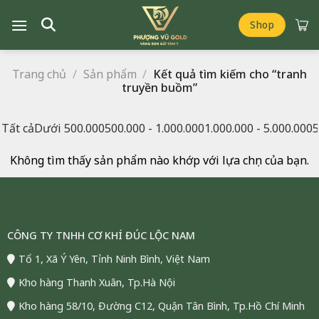
Chuyển
đến
Shop
nội
dung
Trang chủ
/
Sản phẩm
/
Kết quả tìm kiếm cho “tranh
truyền buồm”
LỌC
Tất cả
Dưới 500.000
500.000 - 1.000.000
1.000.000 - 5.000.000
5
Nhỏ nhất
50.000.000
₫
Lớn nhất
999.999.999
₫
Không tìm thấy sản phẩm nào khớp với lựa chọn của bạn.
CÔNG TY TNHH CƠ KHÍ ĐÚC LỘC NAM
Tổ 1, Xã Ý Yên, Tỉnh Ninh Bình, Việt Nam
Kho hàng Thanh Xuân, Tp.Hà Nội
Kho hàng 58/10, Đường C12, Quận Tân Bình, Tp.Hồ Chí Minh