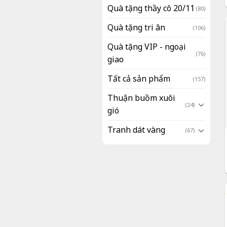
Quà tặng thầy cô 20/11
(80)
Quà tặng tri ân
(106)
Quà tặng VIP - ngoại
(76)
giao
Tất cả sản phẩm
(157)
Thuận buồm xuôi
(24)
gió
Tranh dát vàng
(67)