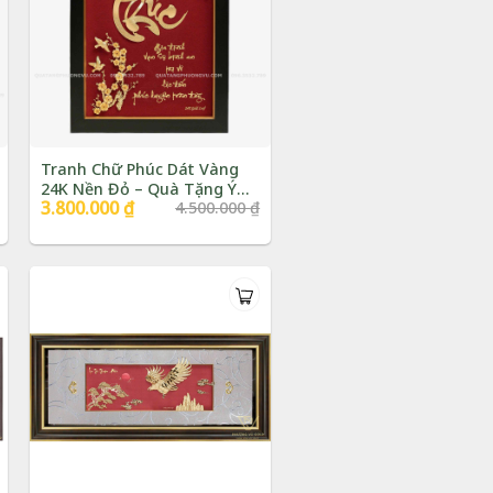
Tranh Chữ Phúc Dát Vàng
24K Nền Đỏ – Quà Tặng Ý
Giá
3.800.000
₫
Giá
4.500.000
₫
Nghĩa | Phượng Vũ Gold
gốc
hiện
là:
tại
4.500.000 ₫.
là:
3.800.000 ₫.