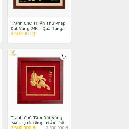
Tranh Chữ Tri Ân Thư Pháp
Dát Vàng 24K – Quà Tặng
4.500.000
₫
Thầy Cô – Nghỉ Hưu |
Phượng Vũ Gold
Tranh Chữ Tâm Dát Vàng
24K – Quà Tặng Tri Ân Thầy
Giá
2.500.000
₫
Giá
2.800.000
₫
Cô 20/11 | Phượng Vũ Gold