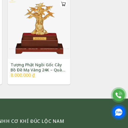
3.800.000 ₫.
Tượng Phật Ngồi Gốc Cây
Bồ Đề Mạ Vàng 24K – Quà
8.000.000
₫
Biếu Tặng Ý Nghĩa | Phượng
Vũ Gold
NHH CƠ KHÍ ĐÚC LỘC NAM