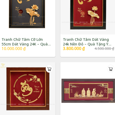
Tranh Chữ Tâm Cỡ Lớn
Tranh Chữ Tâm Dát Vàng
55cm Dát Vàng 24K – Quà
24k Nền Đỏ – Quà Tặng Ý
10.000.000
₫
Giá
3.800.000
₫
Giá
4.500.000
₫
Tặng Tri Ân Nghỉ Hưu |
Nghĩa | Phượng Vũ Gold
gốc
hiện
Phượng Vũ Gold
là:
tại
4.500.000 ₫.
là:
3.800.000 ₫.