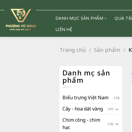
Chuyển
đến
nội
DANH MỤC SẢN PHẨM
QUÀ TẶ
dung
LIÊN HỆ
Trang chủ
/
Sản phẩm
/
K
Danh mục sản
phẩm
Biểu trưng Việt Nam
(34)
Cây - hoa dát vàng
(47)
Chim công - chim
(18)
hạc