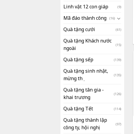
Linh vật 12 con giáp
(9)
Mã đáo thành công
(16)
Quà tặng cưới
(61)
Quà tặng Khách nước
(15)
ngoài
Quà tặng sếp
(139)
Quà tặng sinh nhật,
(135)
mừng thọ
Quà tặng tân gia -
(126)
khai trương
Quà tặng Tết
(114)
Quà tặng thành lập
(97)
công ty, hội nghị