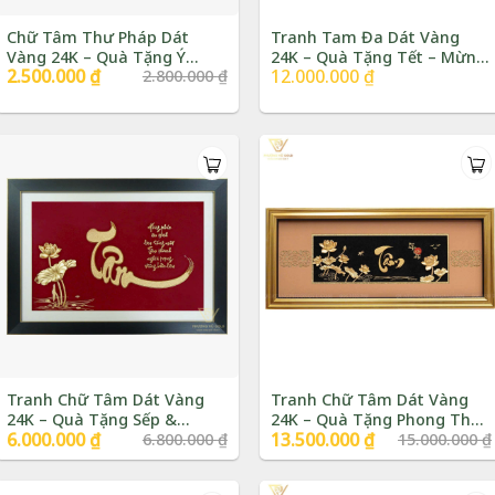
Chữ Tâm Thư Pháp Dát
Tranh Tam Đa Dát Vàng
Vàng 24K – Quà Tặng Ý
24K – Quà Tặng Tết – Mừng
Giá
2.500.000
₫
Giá
12.000.000
₫
2.800.000
₫
Nghĩa | Phượng Vũ Gold
Thọ | Phượng Vũ Gold
gốc
hiện
là:
tại
2.800.000 ₫.
là:
2.500.000 ₫.
Tranh Chữ Tâm Dát Vàng
Tranh Chữ Tâm Dát Vàng
24K – Quà Tặng Sếp &
24K – Quà Tặng Phong Thủy
Giá
6.000.000
₫
Giá
Giá
13.500.000
₫
Giá
6.800.000
₫
15.000.000
₫
Khách VIP | Phượng Vũ Gold
| Phượng Vũ Gold
gốc
hiện
gốc
hiện
là:
tại
là:
tại
6.800.000 ₫.
là:
15.000.000 ₫.
là: