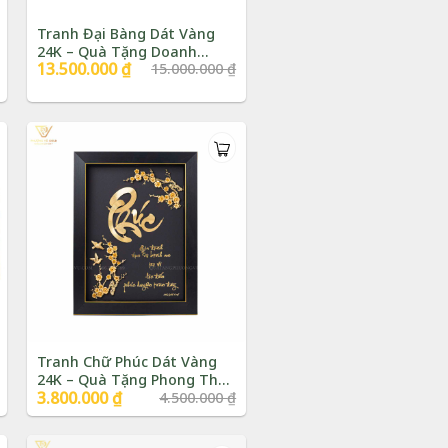
Tranh Đại Bàng Dát Vàng
24K – Quà Tặng Doanh
Giá
13.500.000
₫
Giá
15.000.000
₫
Nhân | Phượng Vũ Gold
gốc
hiện
là:
tại
15.000.000 ₫.
là:
13.500.000 ₫.
Tranh Chữ Phúc Dát Vàng
24K – Quà Tặng Phong Thủy
Giá
3.800.000
₫
Giá
4.500.000
₫
| Phượng Vũ Gold
gốc
hiện
là:
tại
4.500.000 ₫.
là: