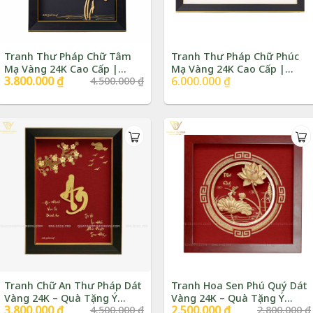
Tranh Thư Pháp Chữ Tâm
Tranh Thư Pháp Chữ Phúc
Mạ Vàng 24K Cao Cấp |
Mạ Vàng 24K Cao Cấp |
Giá
3.800.000
₫
Giá
6.000.000
₫
4.500.000
₫
Phượng Vũ Gold
Phượng Vũ Gold
gốc
hiện
là:
tại
4.500.000 ₫.
là:
3.800.000 ₫.
Tranh Chữ An Thư Pháp Dát
Tranh Hoa Sen Phú Quý Dát
Vàng 24K – Quà Tặng Ý
Vàng 24K – Quà Tặng Ý
Giá
3.800.000
₫
Giá
Giá
2.500.000
₫
Giá
4.500.000
₫
2.800.000
₫
Nghĩa | Phượng Vũ Gold
Nghĩa | Phượng Vũ Gold